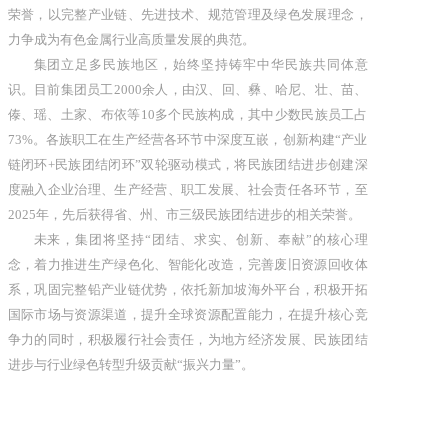
荣誉，以完整产业链、先进技术、规范管理及绿色发展理念，
力争成为有色金属行业高质量发展的典范。
集团立足多民族地区，始终坚持铸牢中华民族共同体意
识。目前集团员工2000余人，由汉、回、彝、哈尼、壮、苗、
傣、瑶、土家、布依等10多个民族构成，其中少数民族员工占
73%。各族职工在生产经营各环节中深度互嵌，创新构建“产业
链闭环+民族团结闭环”双轮驱动模式，将民族团结进步创建深
度融入企业治理、生产经营、职工发展、社会责任各环节，至
2025年，先后获得省、州、市三级民族团结进步的相关荣誉。
未来，集团将坚持“团结、求实、创新、奉献”的核心理
念，着力推进生产绿色化、智能化改造，完善废旧资源回收体
系，巩固完整铅产业链优势，依托新加坡海外平台，积极开拓
国际市场与资源渠道，提升全球资源配置能力，在提升核心竞
争力的同时，积极履行社会责任，为地方经济发展、民族团结
进步与行业绿色转型升级贡献“振兴力量”。