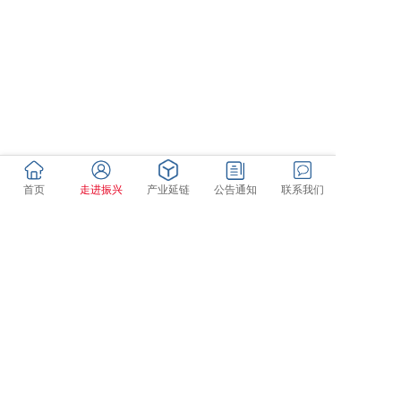
首页
走进振兴
产业延链
公告通知
联系我们
版权所有：云南振兴实业集团有限责任公司
备案号：滇ICP备10001116号-1
滇公网安备 53250102000012号